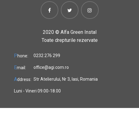
2020 ©
Alfa Green Instal
Toate drepturile rezervate
P
0232 276 299
hone:
E
office@agi.com.ro
mail:
A
Str Atelierului, Nr 3, Iasi, Romania
ddress:
Luni - Vineri 09.00-18.00