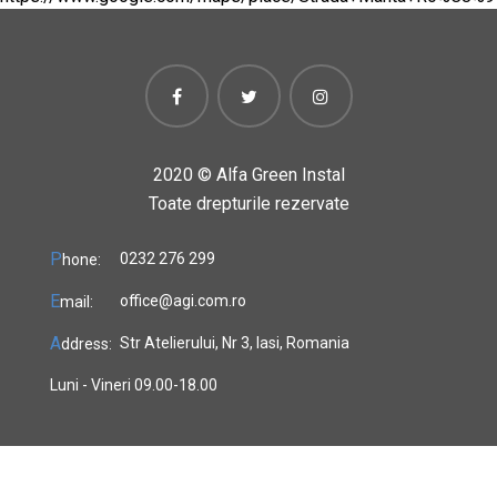
2020 ©
Alfa Green Instal
Toate drepturile rezervate
P
0232 276 299
hone:
E
office@agi.com.ro
mail:
A
Str Atelierului, Nr 3, Iasi, Romania
ddress:
Luni - Vineri 09.00-18.00