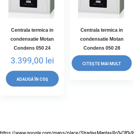
Centrala termica in
Centrala termica in
condensatie Motan
condensatie Motan
Condens 050 24
Condens 050 28
3.399,00
lei
CITEȘTE MAI MULT
ADAUGĂ ÎN COȘ
https://www.google.com/maps/place/Strada+Manta+Ro%C8%