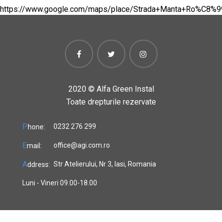
https://www.google.com/maps/place/Strada+Manta+Ro%C8%
2020 ©
Alfa Green Instal
Toate drepturile rezervate
P
0232 276 299
hone:
E
office@agi.com.ro
mail:
A
Str Atelierului, Nr 3, Iasi, Romania
ddress:
Luni - Vineri 09.00-18.00