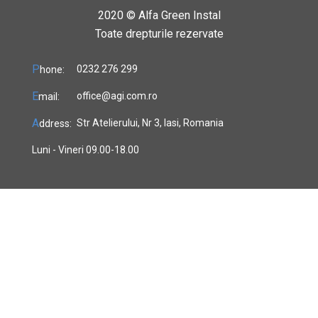
2020 ©
Alfa Green Instal
Toate drepturile rezervate
P
0232 276 299
hone:
E
office@agi.com.ro
mail:
A
Str Atelierului, Nr 3, Iasi, Romania
ddress:
Luni - Vineri 09.00-18.00