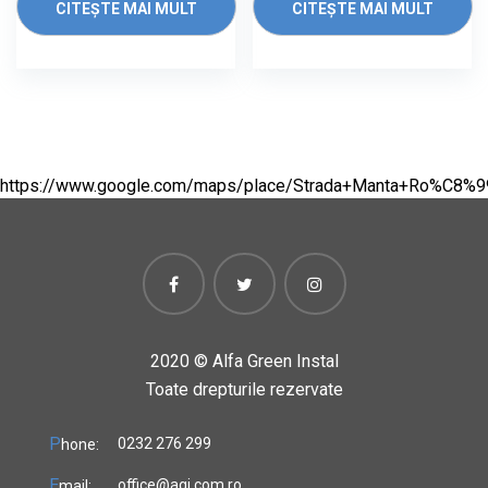
CITEȘTE MAI MULT
CITEȘTE MAI MULT
https://www.google.com/maps/place/Strada+Manta+Ro%C8%
2020 ©
Alfa Green Instal
Toate drepturile rezervate
P
0232 276 299
hone:
E
office@agi.com.ro
mail: