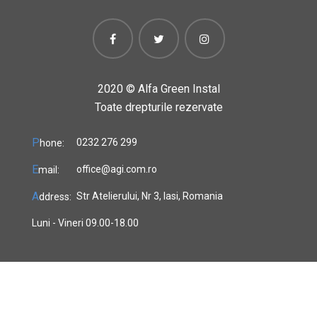
2020 ©
Alfa Green Instal
Toate drepturile rezervate
P
0232 276 299
hone:
E
office@agi.com.ro
mail:
A
Str Atelierului, Nr 3, Iasi, Romania
ddress:
Luni - Vineri 09.00-18.00