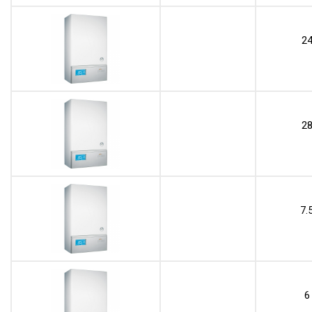
2
2
7.
6