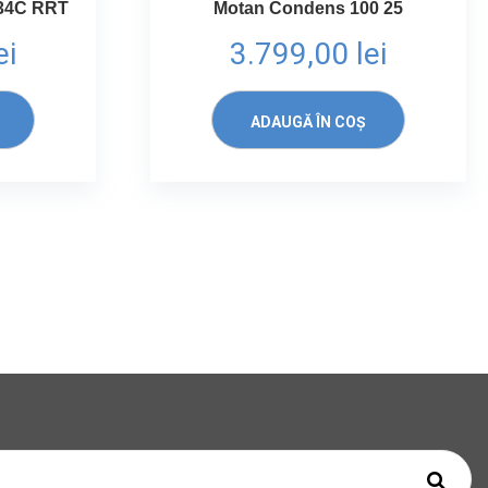
 34C RRT
Motan Condens 100 25
ei
3.799,00
lei
ADAUGĂ ÎN COȘ