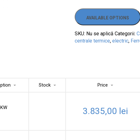
AVAILABLE OPTIONS
SKU:
Nu se aplică
Categorii:
C
centrale termice
,
electric
,
Ferr
iption
Stock
Price
 KW
3.835,00
lei