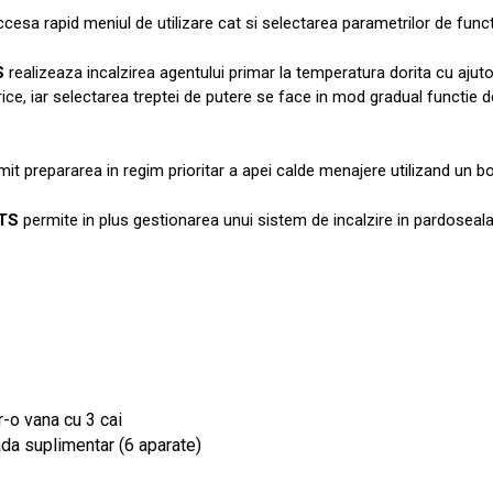
accesa rapid meniul de utilizare cat si selectarea parametrilor de funct
S
realizeaza incalzirea agentului primar la temperatura dorita cu ajuto
rice, iar selectarea treptei de putere se face in mod gradual functie 
it prepararea in regim prioritar a apei calde menajere utilizand un boi
TS
permite in plus gestionarea unui sistem de incalzire in pardoseala
r-o vana cu 3 cai
ada suplimentar (6 aparate)