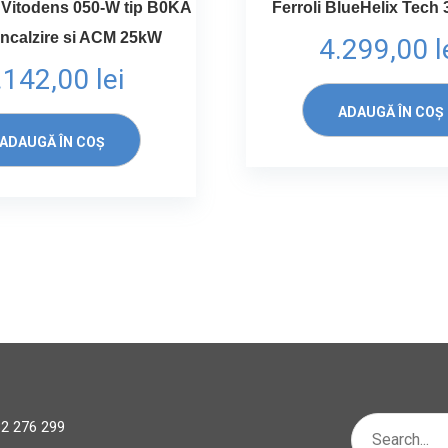
Vitodens 050-W tip B0KA
Ferroli BlueHelix Tech
incalzire si ACM 25kW
4.299,00
l
.142,00
lei
ADAUGĂ ÎN COȘ
ADAUGĂ ÎN COȘ
2 276 299