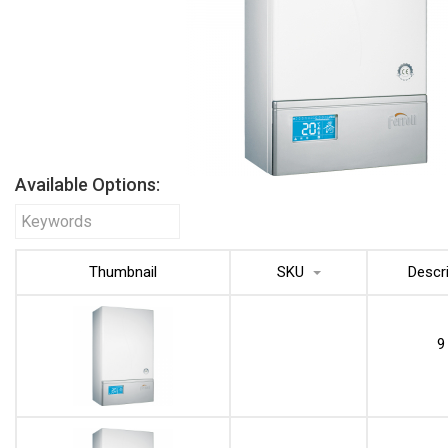
Available Options:
Thumbnail
SKU
Descr
9