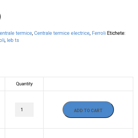
entrale termice
,
Centrale termice electrice
,
Ferroli
Etichete:
oli
,
leb ts
Quantity
ADD TO CART