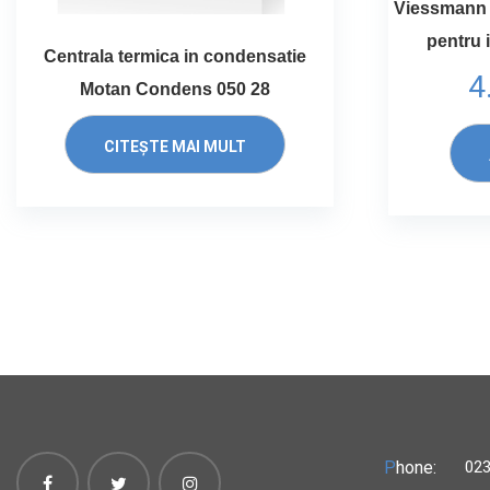
Viessmann 
pentru 
Centrala termica in condensatie
4
Motan Condens 050 28
CITEȘTE MAI MULT
P
hone:
023