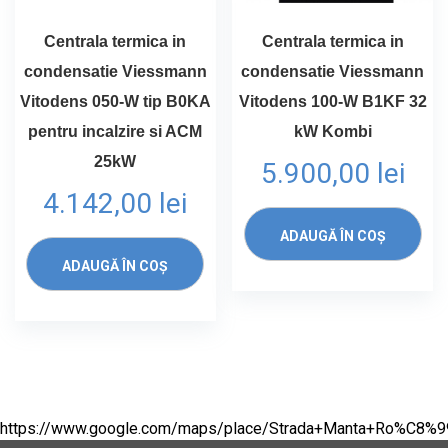
Centrala termica in
Centrala termica in
condensatie Viessmann
condensatie Viessmann
Vitodens 050-W tip B0KA
Vitodens 100-W B1KF 32
pentru incalzire si ACM
kW Kombi
25kW
5.900,00
lei
4.142,00
lei
ADAUGĂ ÎN COȘ
ADAUGĂ ÎN COȘ
https://www.google.com/maps/place/Strada+Manta+Ro%C8%