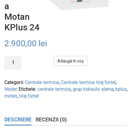
a
Motan
KPlus 24
2.900,00
lei
Adaugă în coș
Categorii:
Centrale termice
,
Centrale termice tiraj fortat
,
Motan
Etichete:
centrale termice
,
grup hidraulic alama
,
kplus
,
motan
,
tiraj fortat
DESCRIERE
RECENZII (0)