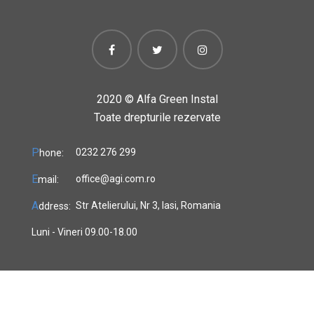
2020 ©
Alfa Green Instal
Toate drepturile rezervate
P
0232 276 299
hone:
E
office@agi.com.ro
mail:
A
Str Atelierului, Nr 3, Iasi, Romania
ddress:
Luni - Vineri 09.00-18.00