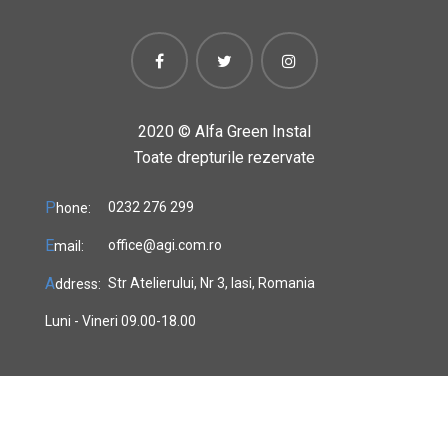
2020 ©
Alfa Green Instal
Toate drepturile rezervate
P
0232 276 299
hone:
E
office@agi.com.ro
mail:
A
Str Atelierului, Nr 3, Iasi, Romania
ddress:
Luni - Vineri 09.00-18.00