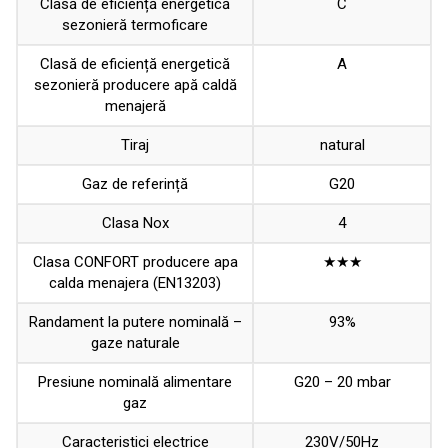
Clasă de eficiență energetică
C
sezonieră termoficare
Clasă de eficiență energetică
A
sezonieră producere apă caldă
menajeră
Tiraj
natural
Gaz de referință
G20
Clasa Nox
4
Clasa CONFORT producere apa
★★★
calda menajera (EN13203)
Randament la putere nominală –
93%
gaze naturale
Presiune nominală alimentare
G20 – 20 mbar
gaz
Caracteristici electrice
230V/50Hz